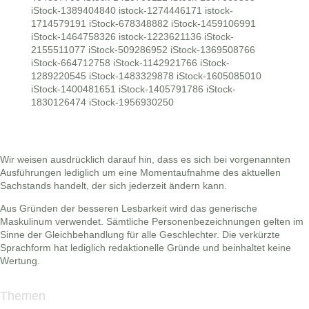
iStock-1389404840 istock-1274446171 istock-
1714579191 iStock-678348882 iStock-1459106991
iStock-1464758326 istock-
1223621136 iStock-
2155511077 iStock-509286952 iStock-1369508766
iStock-664712758 iStock-1142921766 iStock-
1289220545 iStock-1483329878 iStock-1605085010
iStock-1400481651 iStock-1405791786 iStock-
1830126474 iStock-1956930250
Wir weisen ausdrücklich darauf hin, dass es sich bei vorgenannten
Ausführungen lediglich um eine Momentaufnahme des aktuellen
Sachstands handelt, der sich jederzeit ändern kann.
Aus Gründen der besseren Lesbarkeit wird das generische
Maskulinum verwendet. Sämtliche Personenbezeichnungen gelten im
Sinne der Gleichbehandlung für alle Geschlechter. Die verkürzte
Sprachform hat lediglich redaktionelle Gründe und beinhaltet keine
Wertung.
Themen