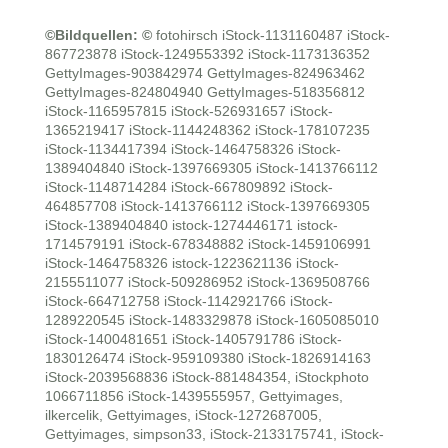
©Bildquellen:
©
fotohirsch
iStock-1131160487 iStock-
867723878 iStock-1249553392 iStock-1173136352
GettyImages-903842974 GettyImages-824963462
GettyImages-824804940 GettyImages-518356812
iStock-1165957815 iStock-526931657 iStock-
1365219417 iStock-1144248362 iStock-178107235
iStock-1134417394 iStock-1464758326 iStock-
1389404840 iStock-1397669305 iStock-1413766112
iStock-1148714284 iStock-667809892 iStock-
464857708 iStock-1413766112 iStock-1397669305
iStock-1389404840 istock-1274446171 istock-
1714579191 iStock-678348882 iStock-1459106991
iStock-1464758326 istock-1223621136 iStock-
2155511077 iStock-509286952 iStock-1369508766
iStock-664712758 iStock-1142921766 iStock-
1289220545 iStock-1483329878 iStock-1605085010
iStock-1400481651 iStock-1405791786 iStock-
1830126474 iStock-959109380 iStock-1826914163
iStock-2039568836 iStock-881484354, iStockphoto
1066711856 iStock-1439555957, Gettyimages,
ilkercelik, Gettyimages, iStock-1272687005,
Gettyimages, simpson33, iStock-2133175741, iStock-