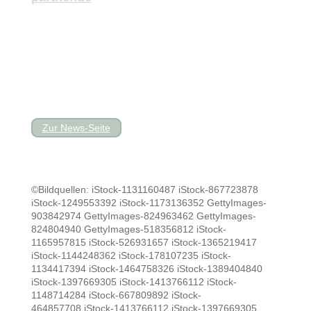
Zur News-Seite
©Bildquellen: iStock-1131160487 iStock-867723878
iStock-1249553392 iStock-1173136352 GettyImages-
903842974 GettyImages-824963462 GettyImages-
824804940 GettyImages-518356812 iStock-
1165957815 iStock-526931657 iStock-1365219417
iStock-1144248362 iStock-178107235 iStock-
1134417394 iStock-1464758326 iStock-1389404840
iStock-1397669305 iStock-1413766112 iStock-
1148714284 iStock-667809892 iStock-
464857708
iStock-1413766112 iStock-1397669305